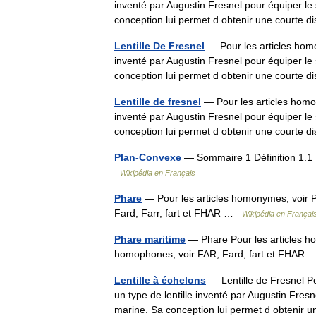
inventé par Augustin Fresnel pour équiper le
conception lui permet d obtenir une court
Lentille De Fresnel
— Pour les articles homon
inventé par Augustin Fresnel pour équiper le
conception lui permet d obtenir une court
Lentille de fresnel
— Pour les articles homony
inventé par Augustin Fresnel pour équiper le
conception lui permet d obtenir une court
Plan-Convexe
— Sommaire 1 Définition 1.1 Le
Wikipédia en Français
Phare
— Pour les articles homonymes, voir P
Fard, Farr, fart et FHAR …
Wikipédia en Françai
Phare maritime
— Phare Pour les articles h
homophones, voir FAR, Fard, fart et FHAR
Lentille à échelons
— Lentille de Fresnel Po
un type de lentille inventé par Augustin Fres
marine. Sa conception lui permet d obteni