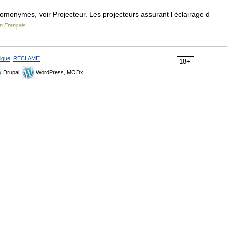
omonymes, voir Projecteur. Les projecteurs assurant l éclairage d
en Français
ique
,
RÉCLAME
18+
Drupal,
WordPress, MODx.