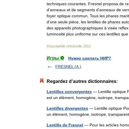
techniques
courantes
.
Fresnel
proposa
de
r
d
’
anneaux
et
de
segments
d
’
anneaux
de
ver
foyer
optique
commun
.
Tous
les
phares
mari
d
’
une
seule
pièce
,
les
lentilles
de
phares
aut
des
appareils
photographiques
à
visée
reflex
luminosité
plus
uniforme
sur
ces
lentilles
que
Encyclopédie
Universelle
.
2012
.
Игры ⚽
Нужно сделать НИР?
FRESNEL (A.)
Regardez d'autres dictionnaires:
Lentilles convergentes
— Lentille optique Po
est un élément, homogène, isotrope, transp
Lentilles divergentes
— Lentille optique Pour
un élément, homogène, isotrope, transparen
Lentille de Fresnel
— Pour les articles homon