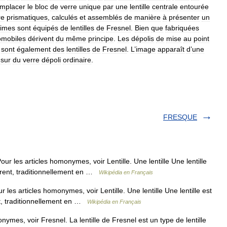
emplacer
le
bloc
de
verre
unique
par
une
lentille
centrale
entourée
re
prismatiques
,
calculés
et
assemblés
de
manière
à
présenter
un
times
sont
équipés
de
lentilles
de
Fresnel
.
Bien
que
fabriquées
omobiles
dérivent
du
même
principe
.
Les
dépolis
de
mise
au
point
sont
également
des
lentilles
de
Fresnel
.
L
’
image
apparaît
d
’
une
sur
du
verre
dépoli
ordinaire
.
FRESQUE
ur les articles homonymes, voir Lentille. Une lentille Une lentille
arent, traditionnellement en …
Wikipédia en Français
 les articles homonymes, voir Lentille. Une lentille Une lentille est
t, traditionnellement en …
Wikipédia en Français
ymes, voir Fresnel. La lentille de Fresnel est un type de lentille