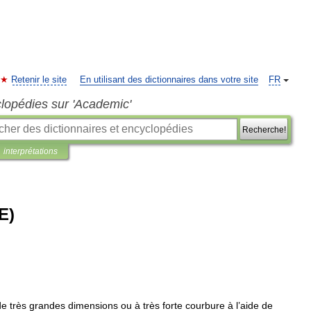
Retenir le site
En utilisant des dictionnaires dans votre site
FR
clopédies sur 'Academic'
Recherche!
interprétations
E)
de
très
grandes
dimensions
ou
à
très
forte
courbure
à
l
’
aide
de